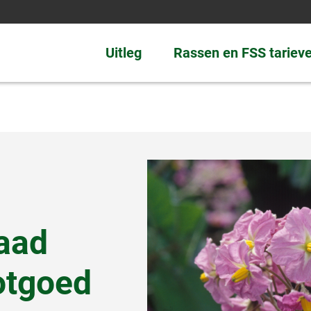
Uitleg
Rassen en FSS tariev
zaad
otgoed