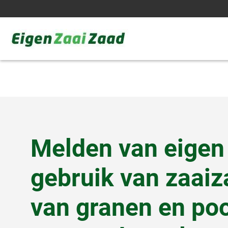
Ga
naar
de
inhoud
Eigen
Zaai
Zaad
Melden van eigen
gebruik van zaai
van granen en po