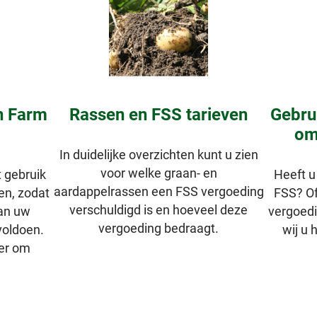
n Farm
Rassen en FSS tarieven
Gebru
om
In duidelijke overzichten kunt u zien
voor welke graan- en
t gebruik
Heeft u
aardappelrassen een FSS vergoeding
n, zodat
FSS? Of
verschuldigd is en hoeveel deze
aan uw
vergoedi
vergoeding bedraagt.
voldoen.
wij u 
ier om