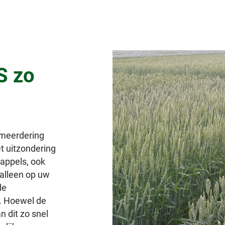
S zo
rmeerdering
t uitzondering
appels, ook
alleen op uw
de
. Hoewel de
n dit zo snel