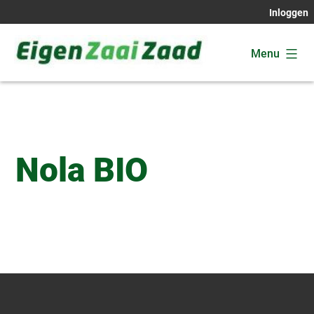
Ga
Inloggen
naar
de
Menu
inhoud
Eigen
Zaai
Zaad
Nola BIO