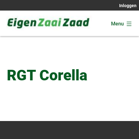
Ga
Inloggen
naar
de
Menu
inhoud
Eigen
Zaai
Zaad
RGT Corella