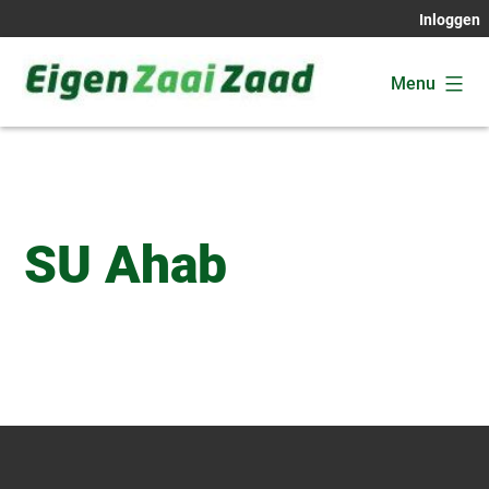
Ga
Inloggen
naar
de
Menu
inhoud
Eigen
Zaai
Zaad
SU Ahab