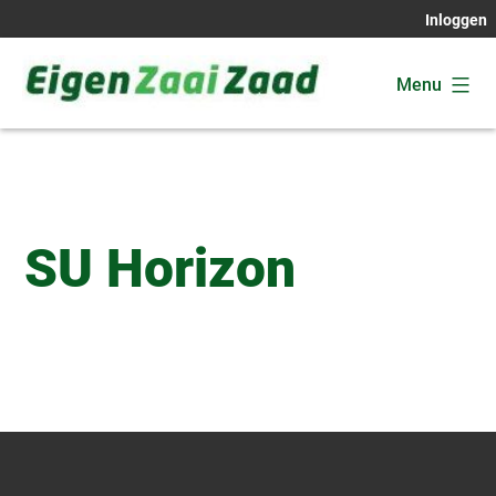
Ga
Inloggen
naar
de
Menu
inhoud
Eigen
Zaai
Zaad
SU Horizon