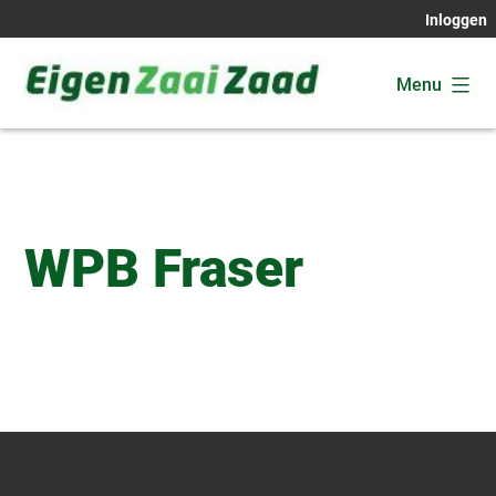
Ga
Inloggen
naar
de
Menu
inhoud
Eigen
Zaai
Zaad
WPB Fraser