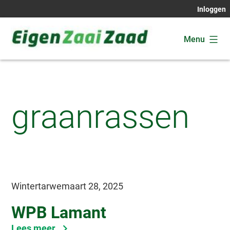
Ga
Inloggen
naar
de
Menu
inhoud
Eigen
Zaai
Zaad
graanrassen
Wintertarwe
maart 28, 2025
WPB Lamant
6
Lees meer