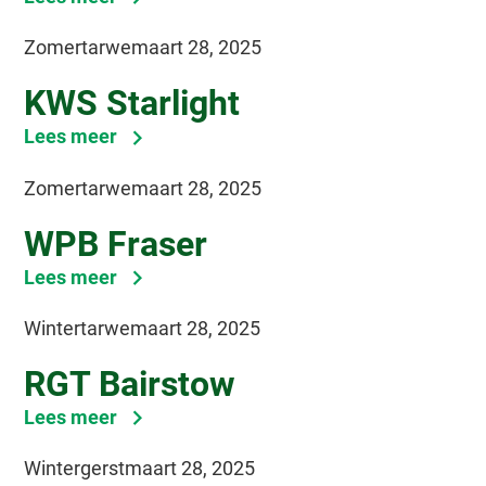
tips
Zomertarwe
maart 28, 2025
voor
glanzend
KWS Starlight
haar
6
Lees meer
tips
Zomertarwe
maart 28, 2025
voor
glanzend
WPB Fraser
haar
6
Lees meer
tips
Wintertarwe
maart 28, 2025
voor
glanzend
RGT Bairstow
haar
6
Lees meer
tips
Wintergerst
maart 28, 2025
voor